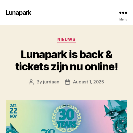
Lunapark
Menu
Categories
NIEUWS
Lunapark is back &
tickets zijn nu online!
By
jurriaan
August 1, 2025
Post
Post
author
date